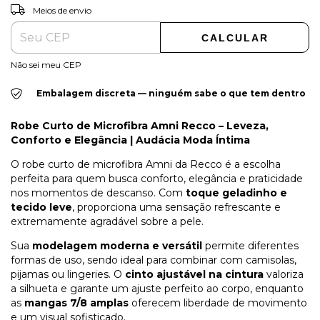
ALTERAR CEP
Entregas para o CEP:
Meios de envio
CALCULAR
Não sei meu CEP
Embalagem discreta — ninguém sabe o que tem dentro
Robe Curto de Microfibra Amni Recco – Leveza,
Conforto e Elegância | Audácia Moda Íntima
O robe curto de microfibra Amni da Recco é a escolha
perfeita para quem busca conforto, elegância e praticidade
nos momentos de descanso. Com
toque geladinho e
tecido leve
, proporciona uma sensação refrescante e
extremamente agradável sobre a pele.
Sua
modelagem moderna e versátil
permite diferentes
formas de uso, sendo ideal para combinar com camisolas,
pijamas ou lingeries. O
cinto ajustável na cintura
valoriza
a silhueta e garante um ajuste perfeito ao corpo, enquanto
as
mangas 7/8 amplas
oferecem liberdade de movimento
e um visual sofisticado.