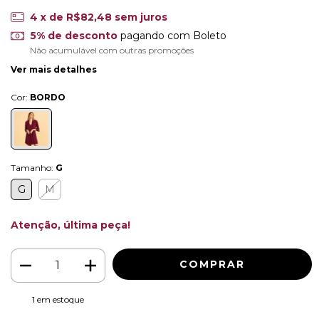
4
x de
R$82,48
sem juros
5% de desconto
pagando com Boleto
Não acumulável com outras promoções
Ver mais detalhes
Cor:
BORDO
Tamanho:
G
G
M
Atenção, última peça!
1
em estoque