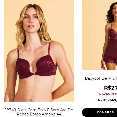
Babydoll De Micr
R$27
R$265,91
4
x de
R$69
18349-Sutia Com Bojo E Sem Aro De
COMPRAR
Renda Bordo Ameixa 44