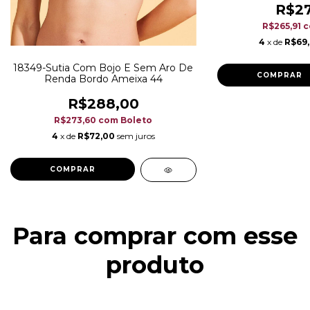
R$27
R$265,91
4
x de
R$69
18349-Sutia Com Bojo E Sem Aro De
COMPRAR
Renda Bordo Ameixa 44
R$288,00
R$273,60
com
Boleto
4
x de
R$72,00
sem juros
Para comprar com esse
produto