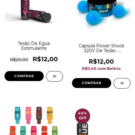
Tesão De Egua
Capsula Power Shock
Estimulante
220V De Tesão -
Eletrizante Com 3 Un -
R$12,00
R$20,00
2,0G
R$12,00
R$11,40
com
Boleto
40
%
OFF